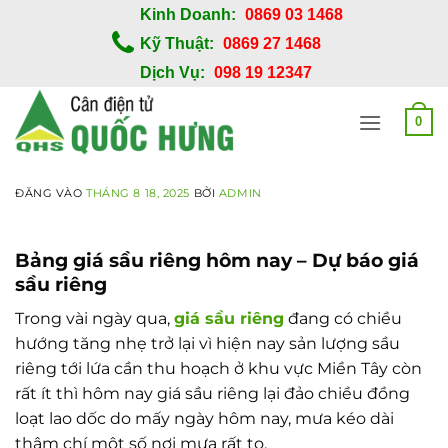
Bỏ
Kinh Doanh:
0869 03 1468
qua
Kỹ Thuật:
0869 27 1468
nội
Dịch Vụ:
098 19 12347
dung
0
ĐĂNG VÀO
THÁNG 8 18, 2025
BỞI
ADMIN
Bảng giá sầu riêng hôm nay – Dự báo giá
sầu riêng
Trong vài ngày qua,
giá sầu riêng
đang có chiều
hướng tăng nhẹ trở lại vì hiện nay sản lượng sầu
riêng tới lứa cần thu hoạch ở khu vực Miền Tây còn
rất ít thì hôm nay giá sầu riêng lại đảo chiều đồng
loạt lao dốc do mấy ngày hôm nay, mưa kéo dài
thậm chí một số nơi mưa rất to.