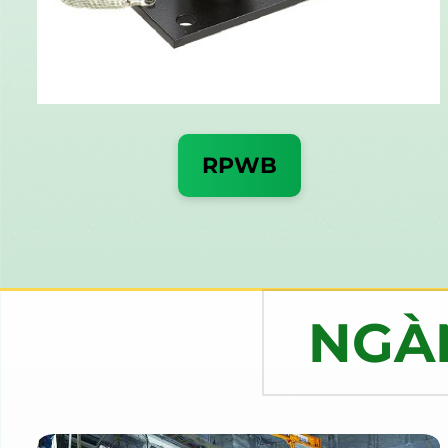
RPWB
NGÀ