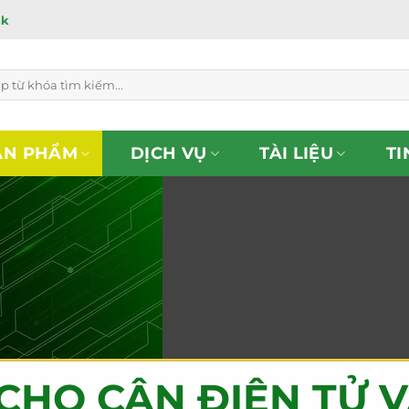
ắk
ẢN PHẨM
DỊCH VỤ
TÀI LIỆU
TI
CHO CÂN ĐIỆN TỬ V