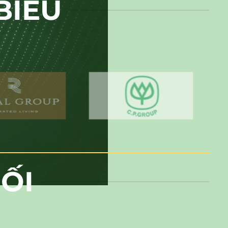
BIỂU
ỐI