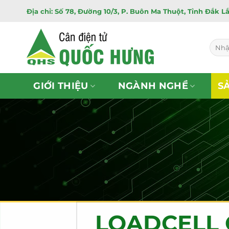
Bỏ
Địa chỉ: Số 78, Đường 10/3, P. Buôn Ma Thuột, Tỉnh Đắk L
qua
nội
dung
Tìm
kiếm:
GIỚI THIỆU
NGÀNH NGHỀ
S
LOADCELL 