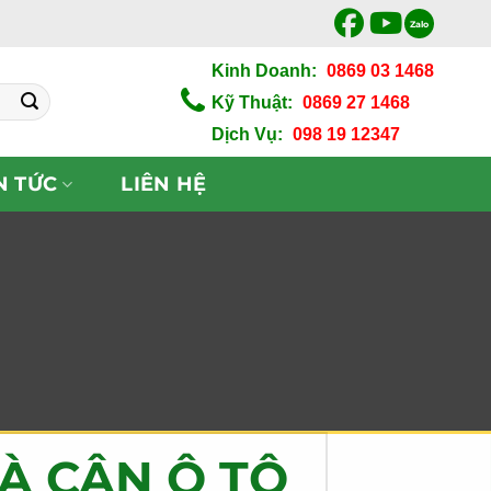
Zalo
Kinh Doanh:
0869 03 1468
Kỹ Thuật:
0869 27 1468
Dịch Vụ:
098 19 12347
N TỨC
LIÊN HỆ
À CÂN Ô TÔ