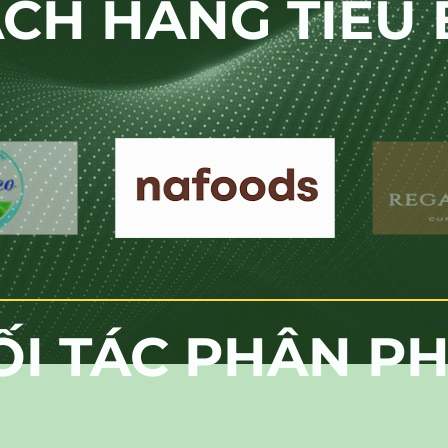
CH HÀNG TIÊU 
ỐI TÁC PHÂN PH