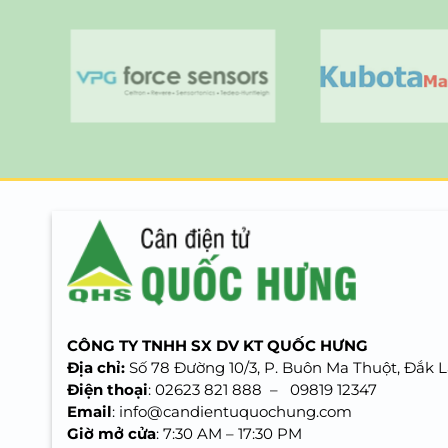
CÔNG TY TNHH SX DV KT QUỐC HƯNG
Địa chỉ:
Số 78 Đường 10/3, P. Buôn Ma Thuột, Đắk L
Điện thoại
: 02623 821 888 –
09819 12347
Email
: info@candientuquochung.com
Giờ mở cửa
: 7:30 AM – 17:30 PM