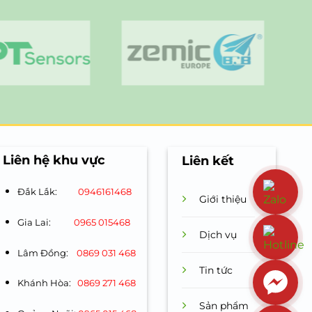
Liên hệ khu vực
Liên kết
Đắk Lắk:
0946161468
Giới thiệu
Gia Lai:
0965 015468
Dịch vụ
Lâm Đồng:
0869 031 468
Tin tức
Khánh Hòa:
0869 271 468
Sản phẩm