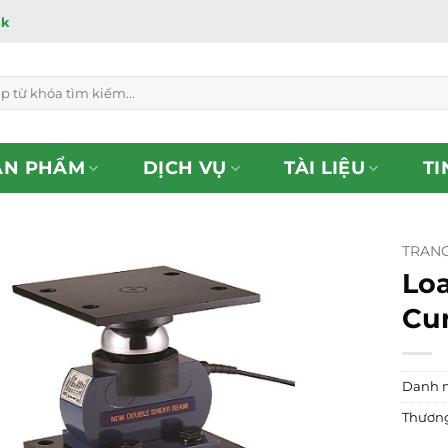
ắk
ẢN PHẨM
DỊCH VỤ
TÀI LIỆU
TI
TRAN
Loa
Cur
Danh 
Thương