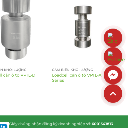
ẾN KHỐI LƯỢNG
CẢM BIẾN KHỐI LƯỢNG
l cân ô tô VPTL-D
Loadcell cân ô tô VPTL-A
Series
Giấy chứng nhận đăng ký doanh nghiệp số:
6001541813