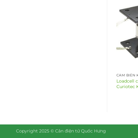
CẢM BIẾN KHỐI LƯỢNG
CẢM BIẾN 
Loadcell cân ô tô VPTL-N
Loadcell 
Series
Curiotec 
Copyright 2025 © Cân điện tử Quốc Hưng