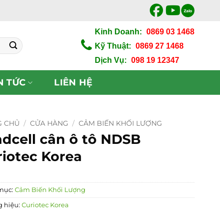
Zalo
Kinh Doanh:
0869 03 1468
Kỹ Thuật:
0869 27 1468
Dịch Vụ:
098 19 12347
N TỨC
LIÊN HỆ
G CHỦ
/
CỬA HÀNG
/
CẢM BIẾN KHỐI LƯỢNG
dcell cân ô tô NDSB
iotec Korea
mục:
Cảm Biến Khối Lượng
 hiệu:
Curiotec Korea