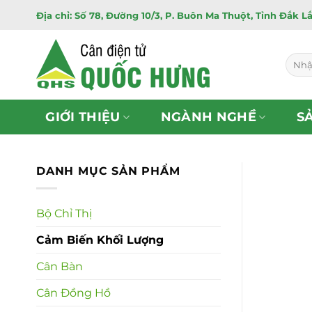
Bỏ
Địa chỉ: Số 78, Đường 10/3, P. Buôn Ma Thuột, Tỉnh Đắk L
qua
nội
dung
Tìm
kiếm:
GIỚI THIỆU
NGÀNH NGHỀ
S
DANH MỤC SẢN PHẨM
Bộ Chỉ Thị
Cảm Biến Khối Lượng
Cân Bàn
Cân Đồng Hồ