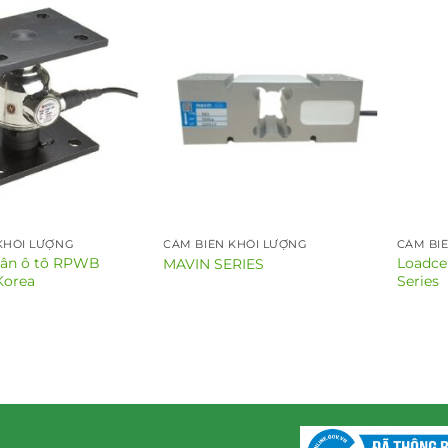
KHỐI LƯỢNG
CẢM BIẾN KHỐI LƯỢNG
CẢM BI
cân ô tô RPWB
Loadcel
MAVIN SERIES
Korea
Series