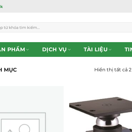
ắk
ẢN PHẨM
DỊCH VỤ
TÀI LIỆU
TI
H MỤC
Hiển thị tất cả 