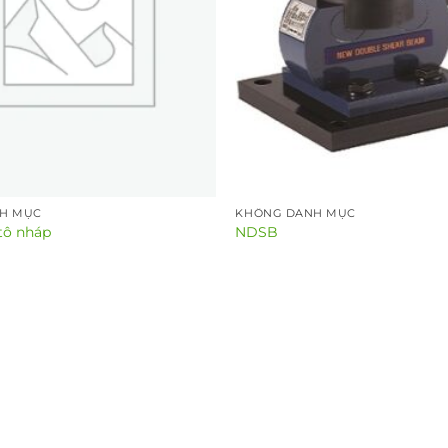
H MỤC
KHÔNG DANH MỤC
tô nháp
NDSB