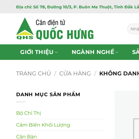
Bỏ
Địa chỉ: Số 78, Đường 10/3, P. Buôn Ma Thuột, Tỉnh Đắk L
qua
nội
dung
Tìm
kiếm:
GIỚI THIỆU
NGÀNH NGHỀ
S
TRANG CHỦ
/
CỬA HÀNG
/
KHÔNG DAN
DANH MỤC SẢN PHẨM
Bộ Chỉ Thị
Cảm Biến Khối Lượng
Cân Bàn