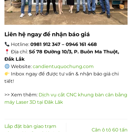
Liên hệ ngay để nhận báo giá
Hotline:
0981 912 347 – 0946 161 468
Địa chỉ:
Số 78 Đường 10/3, P. Buôn Ma Thuột,
Đắk Lắk
Website:
candientuquochung.com
Inbox ngay để được tư vấn & nhận báo giá chi
tiết!
>> Xem thêm:
Dịch vụ cắt CNC khung bàn cân bằng
máy Laser 3D tại Đăk Lăk
Lắp đặt bàn giao trạm
Cân ô tô 60 tấn