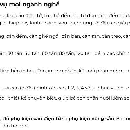
c vụ mọi ngành nghề
ọi loại cân điện tử, từ nhỏ đến lớn, từ đơn giản đến p
nghiệp hay kinh doanh siêu thị, chúng tôi đều có giải p
 cân đếm, cân ghế ngồi, cân bàn, cân sàn, cân treo, cân
tấn, 30 tấn, 40 tấn, 60 tấn, 80 tấn, 120 tấn, đảm bảo chính
tính tiền in hóa đơn, in tem nhãn, kết nối phần mềm… g
loại cân có độ chính xác cao, 1, 2, 3, 4 số lẻ, phục vụ cho 
bò… thiết kế chuyên biệt, giúp bà con chăn nuôi kiểm so
ầy đủ
phụ kiện cân điện tử
và
phụ kiện nông sản
. Bà co
 liên hệ nhé!