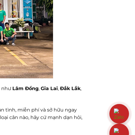
ận như
Lâm Đồng
,
Gia Lai
,
Đắk Lắk
,
n tình, miễn phí và sở hữu ngay
oại cân nào, hãy cứ mạnh dạn hỏi,