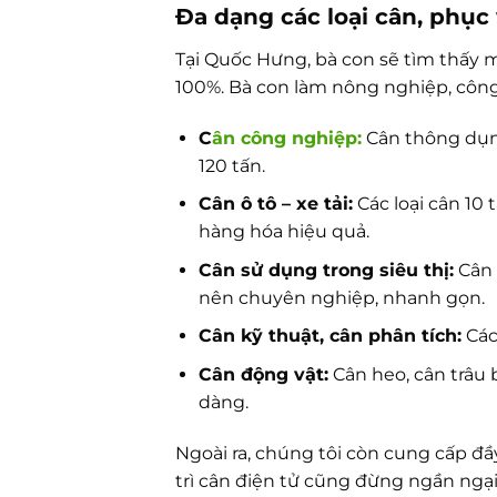
Đa dạng các loại cân, phụ
Tại Quốc Hưng, bà con sẽ tìm thấy m
100%. Bà con làm nông nghiệp, công 
C
ân công nghiệp:
Cân thông dụng,
120 tấn.
Cân ô tô – xe tải:
Các loại cân 10 
hàng hóa hiệu quả.
Cân sử dụng trong siêu thị:
Cân 
nên chuyên nghiệp, nhanh gọn.
Cân kỹ thuật, cân phân tích:
Các 
Cân động vật:
Cân heo, cân trâu 
dàng.
Ngoài ra, chúng tôi còn cung cấp đ
trì cân điện tử cũng đừng ngần ngại