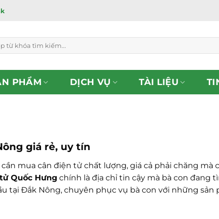
ắk
ẢN PHẨM
DỊCH VỤ
TÀI LIỆU
TI
ông giá rẻ, uy tín
ần mua cân điện tử chất lượng, giá cả phải chăng mà ch
 tử Quốc Hưng
chính là địa chỉ tin cậy mà bà con đang t
ầu tại Đắk Nông, chuyên phục vụ bà con với những sản 