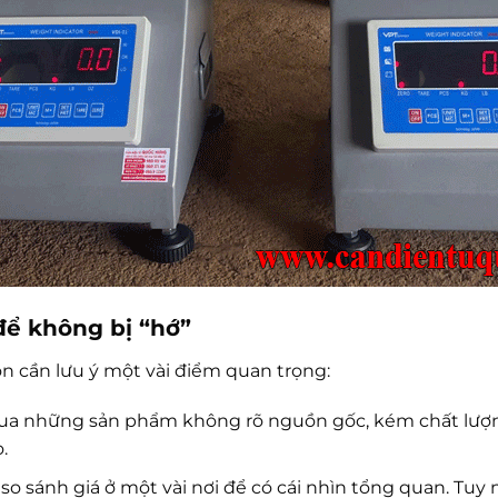
để không bị “hớ”
n cần lưu ý một vài điểm quan trọng:
a những sản phẩm không rõ nguồn gốc, kém chất lượn
.
so sánh giá ở một vài nơi để có cái nhìn tổng quan. Tu