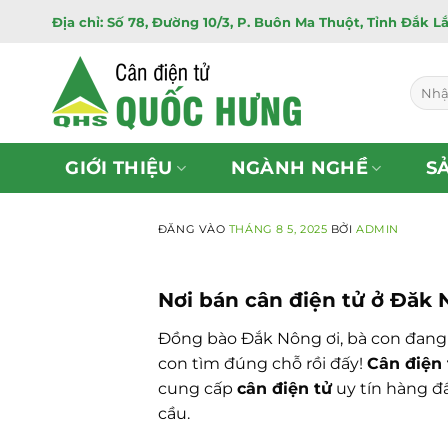
Bỏ
Địa chỉ: Số 78, Đường 10/3, P. Buôn Ma Thuột, Tỉnh Đắk L
qua
nội
dung
Tìm
kiếm:
GIỚI THIỆU
NGÀNH NGHỀ
S
ĐĂNG VÀO
THÁNG 8 5, 2025
BỞI
ADMIN
Nơi bán cân điện tử ở Đăk N
Đồng bào Đắk Nông ơi, bà con đang c
con tìm đúng chỗ rồi đấy!
Cân điện
cung cấp
cân điện tử
uy tín hàng đ
cầu.