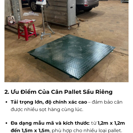
2. Ưu Điểm Của Cân Pallet Sầu Riêng
Tải trọng lớn, độ chính xác cao
– đảm bảo cân
được nhiều sọt hàng cùng lúc.
Đa dạng mẫu mã và kích thước
: từ
1,2m x 1,2m
đến 1,5m x 1,5m
, phù hợp cho nhiều loại pallet.