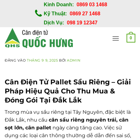
Bỏ
Kinh Doanh:
0869 03 1468
qua
Kỹ Thuật:
0869 27 1468
nội
Dịch Vụ:
098 19 12347
dung
0
ĐĂNG VÀO
THÁNG 9 9, 2025
BỞI
ADMIN
Cân Điện Tử Pallet Sầu Riêng – Giải
Pháp Hiệu Quả Cho Thu Mua &
Đóng Gói Tại Đắk Lắk
Trong mùa vụ sầu riêng tại Tây Nguyên, đặc biệt là
Đắk Lắk, nhu cầu
cân sầu riêng nguyên trái, cân
sọt lớn, cân pallet
ngày càng tăng cao. Việc sử
dụng các loại cân thông thường dễ dẫn đến sai số,