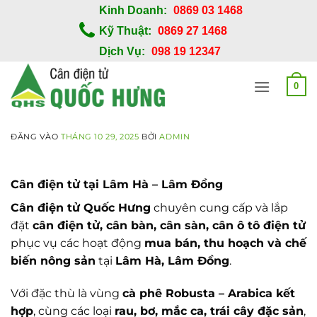
Bỏ
Kinh Doanh:
0869 03 1468
qua
Kỹ Thuật:
0869 27 1468
nội
Dịch Vụ:
098 19 12347
dung
0
ĐĂNG VÀO
THÁNG 10 29, 2025
BỞI
ADMIN
Cân điện tử tại Lâm Hà – Lâm Đồng
Cân điện tử Quốc Hưng
chuyên cung cấp và lắp
đặt
cân điện tử, cân bàn, cân sàn, cân ô tô điện tử
phục vụ các hoạt động
mua bán, thu hoạch và chế
biến nông sản
tại
Lâm Hà, Lâm Đồng
.
Với đặc thù là vùng
cà phê Robusta – Arabica kết
hợp
, cùng các loại
rau, bơ, mắc ca, trái cây đặc sản
,