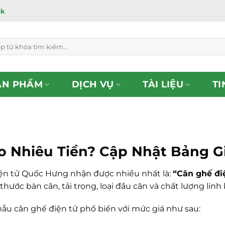
ắk
ẢN PHẨM
DỊCH VỤ
TÀI LIỆU
TI
o Nhiêu Tiền? Cập Nhật Bảng G
ện tử Quốc Hưng nhận được nhiều nhất là:
“Cân ghế điệ
hước bàn cân, tải trọng, loại đầu cân và chất lượng linh 
u cân ghế điện tử phổ biến với mức giá như sau: