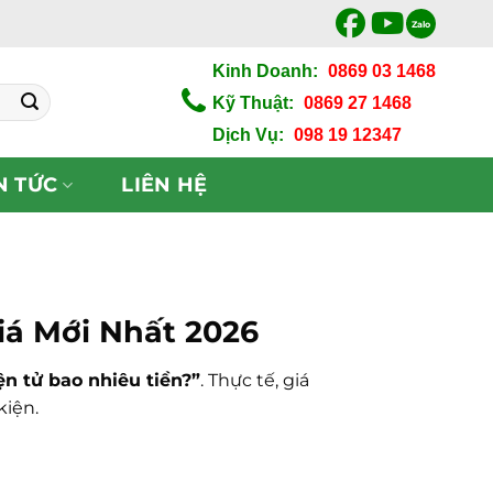
Zalo
Kinh Doanh:
0869 03 1468
Kỹ Thuật:
0869 27 1468
Dịch Vụ:
098 19 12347
N TỨC
LIÊN HỆ
iá Mới Nhất 2026
n tử bao nhiêu tiền?”
. Thực tế, giá
kiện.