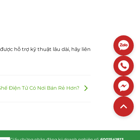
ợc hỗ trợ kỹ thuật lâu dài, hãy liên
Ghế Điện Tử Có Nơi Bán Rẻ Hơn?
Giấy chứng nhận đăng ký doanh nghiệp số:
6001541813