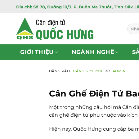
Bỏ
Địa chỉ: Số 78, Đường 10/3, P. Buôn Ma Thuột, Tỉnh Đắk L
qua
nội
dung
Tìm
kiếm:
GIỚI THIỆU
NGÀNH NGHỀ
S
ĐĂNG VÀO
THÁNG 6 27, 2026
BỞI
ADMIN
Cân Ghế Điện Tử Ba
Một trong những câu hỏi mà Cân đi
cân ghế điện tử phụ thuộc vào kích t
Hiện nay, Quốc Hưng cung cấp ba mẫ