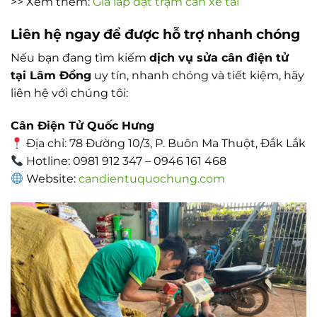
>> Xem thêm:
Giá lắp đặt trạm cân xe tải
Liên hệ ngay để được hỗ trợ nhanh chóng
Nếu bạn đang tìm kiếm
dịch vụ sửa cân điện tử
tại Lâm Đồng
uy tín, nhanh chóng và tiết kiệm, hãy
liên hệ với chúng tôi:
Cân Điện Tử Quốc Hưng
Địa chỉ: 78 Đường 10/3, P. Buôn Ma Thuột, Đắk Lắk
Hotline: 0981 912 347 – 0946 161 468
Website:
candientuquochung.com