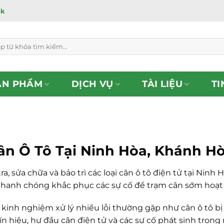
ắk
ẢN PHẨM
DỊCH VỤ
TÀI LIỆU
TI
ân Ô Tô Tại Ninh Hòa, Khánh H
a, sửa chữa và bảo trì các loại cân ô tô điện tử tại Ninh 
hanh chóng khắc phục các sự cố để trạm cân sớm hoạt đ
nh nghiệm xử lý nhiều lỗi thường gặp như cân ô tô bị nhả
tín hiệu, hư đầu cân điện tử và các sự cố phát sinh tron