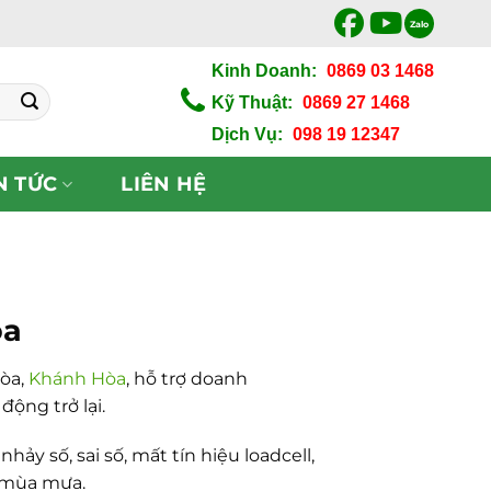
Zalo
Kinh Doanh:
0869 03 1468
Kỹ Thuật:
0869 27 1468
Dịch Vụ:
098 19 12347
N TỨC
LIÊN HỆ
òa
Hòa,
Khánh Hòa
, hỗ trợ doanh
ộng trở lại.
y số, sai số, mất tín hiệu loadcell,
g mùa mưa.