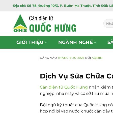
Bỏ
Địa chỉ: Số 78, Đường 10/3, P. Buôn Ma Thuột, Tỉnh Đắk L
qua
nội
dung
Tìm
kiếm:
GIỚI THIỆU
NGÀNH NGHỀ
S
ĐĂNG VÀO
THÁNG 6 25, 2026
BỞI
ADMIN
Dịch Vụ Sửa Chữa C
Cân điện tử Quốc Hưng
nhận kiểm tr
nghiệp, nhà máy và cơ sở thu mua n
Đội ngũ kỹ thuật của Quốc Hưng có ki
hộp nối bị vào nước, chuột cắn dây 