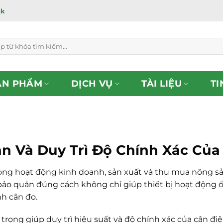
ắk
ẢN PHẨM
DỊCH VỤ
TÀI LIỆU
TI
 Và Duy Trì Độ Chính Xác Của
trong hoạt động kinh doanh, sản xuất và thu mua nông s
 bảo quản đúng cách không chỉ giúp thiết bị hoạt động ổ
nh cân đo.
rọng giúp duy trì hiệu suất và độ chính xác của cân điệ