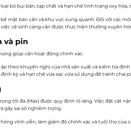
ại bỏ bụi bẩn, tạp chất và hạn chế tình trạng oxy hóa, rỉ
 bề mặt bàn cân và khu vực xung quanh. Đối với các mô
… việc vệ sinh càng cần được thực hiện thường xuyên hơ
 và pin
trọng giúp cân hoạt động chính xác.
p theo khuyến nghị của nhà sản xuất và kiểm tra định k
 định kỳ và hạn chế vừa sạc vừa sử dụng để tránh chai pin
g
trọng tối đa (Max) được quy định rõ ràng. Việc đặt vật n
à gây sai số nghiêm trọng.
 hỏng vĩnh viễn, làm giảm độ chính xác và tuổi thọ của c