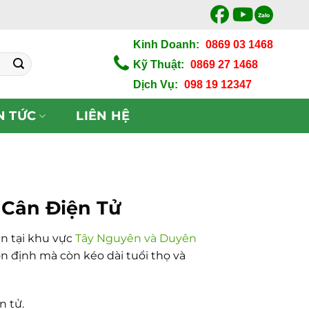
Zalo
Kinh Doanh:
0869 03 1468
Kỹ Thuật:
0869 27 1468
Dịch Vụ:
098 19 12347
N TỨC
LIÊN HỆ
 Cân Điện Tử
ản tại khu vực
Tây Nguyên và Duyên
n định mà còn kéo dài tuổi thọ và
n tử.