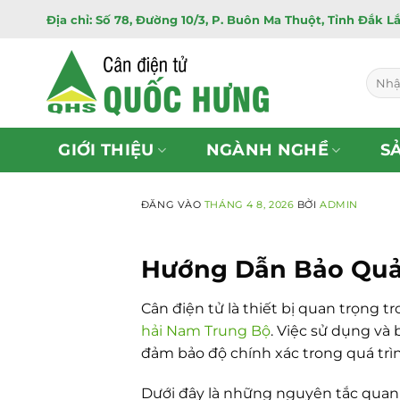
Bỏ
Địa chỉ: Số 78, Đường 10/3, P. Buôn Ma Thuột, Tỉnh Đắk L
qua
nội
dung
Tìm
kiếm:
GIỚI THIỆU
NGÀNH NGHỀ
S
ĐĂNG VÀO
THÁNG 4 8, 2026
BỞI
ADMIN
Hướng Dẫn Bảo Quản
Cân điện tử là thiết bị quan trọng 
hải Nam Trung Bộ
. Việc sử dụng và
đảm bảo độ chính xác trong quá trì
Dưới đây là những nguyên tắc quan t