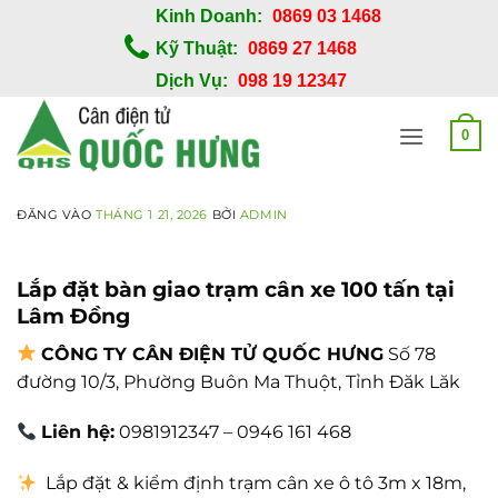
Bỏ
Kinh Doanh:
0869 03 1468
qua
Kỹ Thuật:
0869 27 1468
nội
Dịch Vụ:
098 19 12347
dung
0
ĐĂNG VÀO
THÁNG 1 21, 2026
BỞI
ADMIN
Lắp đặt bàn giao trạm cân xe 100 tấn tại
Lâm Đồng
CÔNG TY CÂN ĐIỆN TỬ QUỐC HƯNG
Số 78
đường 10/3, Phường Buôn Ma Thuột, Tỉnh Đăk Lăk
Liên hệ:
0981912347 – 0946 161 468
Lắp đặt & kiểm định trạm cân xe ô tô 3m x 18m,