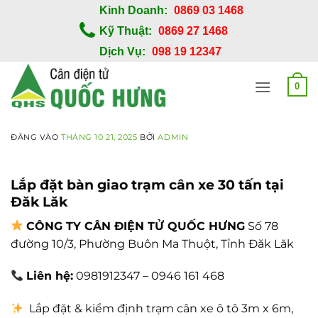
Bỏ
Kinh Doanh:
0869 03 1468
qua
Kỹ Thuật:
0869 27 1468
nội
Dịch Vụ:
098 19 12347
dung
0
ĐĂNG VÀO
THÁNG 10 21, 2025
BỞI
ADMIN
Lắp đặt bàn giao trạm cân xe 30 tấn tại
Đăk Lăk
CÔNG TY CÂN ĐIỆN TỬ QUỐC HƯNG
Số 78
đường 10/3, Phường Buôn Ma Thuột, Tỉnh Đăk Lăk
Liên hệ:
0981912347 – 0946 161 468
Lắp đặt & kiểm định trạm cân xe ô tô 3m x 6m,