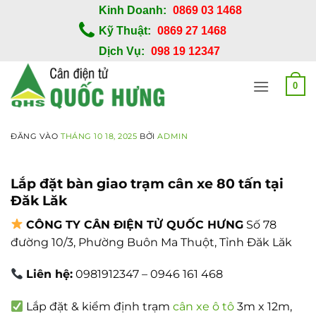
Bỏ
Kinh Doanh:
0869 03 1468
qua
Kỹ Thuật:
0869 27 1468
nội
Dịch Vụ:
098 19 12347
dung
0
ĐĂNG VÀO
THÁNG 10 18, 2025
BỞI
ADMIN
Lắp đặt bàn giao trạm cân xe 80 tấn tại
Đăk Lăk
CÔNG TY CÂN ĐIỆN TỬ QUỐC HƯNG
Số 78
đường 10/3, Phường Buôn Ma Thuột, Tỉnh Đăk Lăk
Liên hệ:
0981912347 – 0946 161 468
Lắp đặt & kiểm định trạm
cân xe ô tô
3m x 12m,