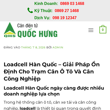
Bỏ
Kinh Doanh:
0869 03 1468
qua
Kỹ Thuật:
0869 27 1468
nội
Dịch Vụ:
098 19 12347
dung
0
ĐĂNG VÀO
THÁNG 7 8, 2026
BỞI
ADMIN
Loadcell Hàn Quốc – Giải Pháp Ổn
Định Cho Trạm Cân Ô Tô Và Cân
Công Nghiệp
Loadcell Hàn Quốc ngày càng được nhiều
doanh nghiệp lựa chọn
Trong hệ thống cân ô tô, cân xe tải và cân công
nghiệp,
loadcell
là thiết bị quan trọng quyết định