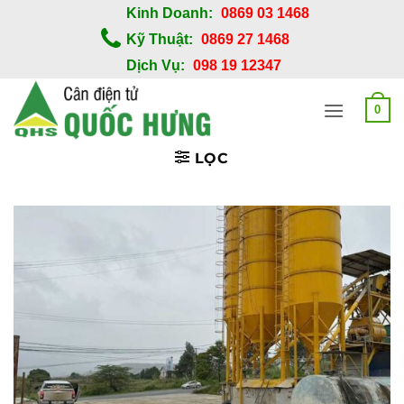
Bỏ
Kinh Doanh:
0869 03 1468
qua
Kỹ Thuật:
0869 27 1468
nội
Dịch Vụ:
098 19 12347
dung
0
LỌC