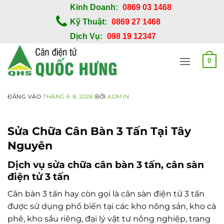
Bỏ
Kinh Doanh:
0869 03 1468
qua
Kỹ Thuật:
0869 27 1468
nội
Dịch Vụ:
098 19 12347
dung
0
ĐĂNG VÀO
THÁNG 6 8, 2026
BỞI
ADMIN
Sửa Chữa Cân Bàn 3 Tấn Tại Tây
Nguyên
Dịch vụ sửa chữa cân bàn 3 tấn, cân sàn
điện tử 3 tấn
Cân bàn 3 tấn hay còn gọi là cân sàn điện tử 3 tấn
được sử dụng phổ biến tại các kho nông sản, kho cà
phê, kho sầu riêng, đại lý vật tư nông nghiệp, trang