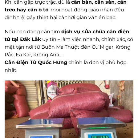
Khi cân gặp trục trặc, dù là
cân bàn, cân sàn, cân
treo hay cân ô tô
, mọi hoạt động giao nhận đều
đình trệ, gây thiệt hại cả thời gian và tiền bạc.
Nếu bạn đang cần tìm
dịch vụ sửa chữa cân điện
tử tại Đắk Lắk
uy tín – làm việc nhanh, chính xác, có
mặt tận nơi từ Buôn Ma Thuột đến Cư M’gar, Krông
Pắc, Ea Kar, Krông Ana…
Cân Điện Tử Quốc Hưng
chính là đơn vị phù hợp
nhất.