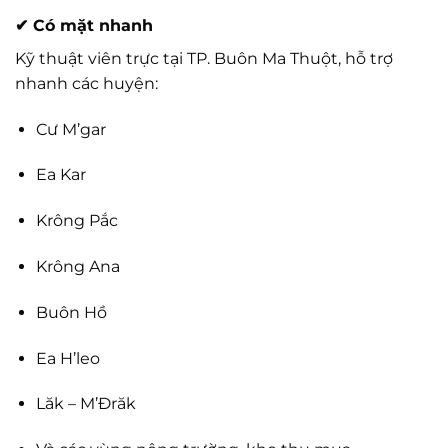
✔
Có mặt nhanh
Kỹ thuật viên trực tại TP. Buôn Ma Thuột, hỗ trợ
nhanh các huyện:
Cư M’gar
Ea Kar
Krông Pắc
Krông Ana
Buôn Hồ
Ea H’leo
Lăk – M’Đrăk