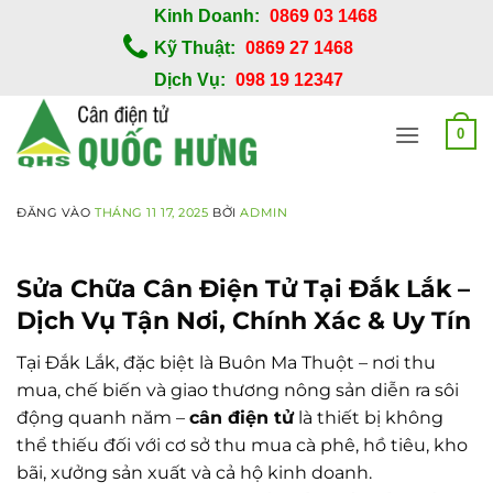
Bỏ
Kinh Doanh:
0869 03 1468
qua
Kỹ Thuật:
0869 27 1468
nội
Dịch Vụ:
098 19 12347
dung
0
ĐĂNG VÀO
THÁNG 11 17, 2025
BỞI
ADMIN
Sửa Chữa Cân Điện Tử Tại Đắk Lắk –
Dịch Vụ Tận Nơi, Chính Xác & Uy Tín
Tại Đắk Lắk, đặc biệt là Buôn Ma Thuột – nơi thu
mua, chế biến và giao thương nông sản diễn ra sôi
động quanh năm –
cân điện tử
là thiết bị không
thể thiếu đối với cơ sở thu mua cà phê, hồ tiêu, kho
bãi, xưởng sản xuất và cả hộ kinh doanh.