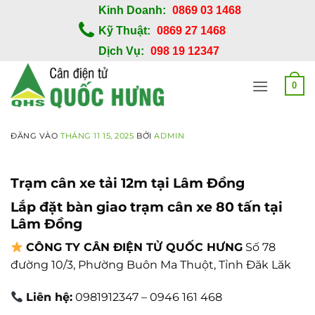
Bỏ
Kinh Doanh:
0869 03 1468
qua
Kỹ Thuật:
0869 27 1468
nội
Dịch Vụ:
098 19 12347
dung
0
ĐĂNG VÀO
THÁNG 11 15, 2025
BỞI
ADMIN
Trạm cân xe tải 12m tại Lâm Đồng
Lắp đặt bàn giao trạm cân xe 80 tấn tại
Lâm Đồng
CÔNG TY CÂN ĐIỆN TỬ QUỐC HƯNG
Số 78
đường 10/3, Phường Buôn Ma Thuột, Tỉnh Đăk Lăk
Liên hệ:
0981912347 – 0946 161 468