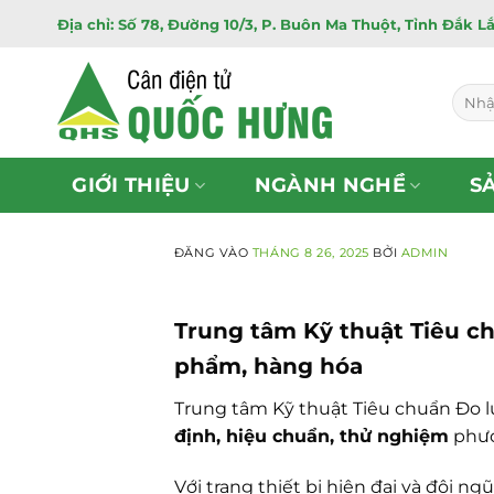
Bỏ
Địa chỉ: Số 78, Đường 10/3, P. Buôn Ma Thuột, Tỉnh Đắk L
qua
nội
dung
Tìm
kiếm:
GIỚI THIỆU
NGÀNH NGHỀ
S
ĐĂNG VÀO
THÁNG 8 26, 2025
BỞI
ADMIN
Trung tâm Kỹ thuật Tiêu c
phẩm, hàng hóa
Trung tâm Kỹ thuật Tiêu chuẩn Đo l
định, hiệu chuẩn, thử nghiệm
phươ
Với trang thiết bị hiện đại và đội 