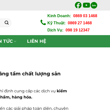
Zalo
Kinh Doanh:
0869 03 1468
Kỹ Thuật:
0869 27 1468
Dịch Vụ:
098 19 12347
N TỨC
LIÊN HỆ
Nâng tầm chất lượng sản
hỉ định cung cấp các dịch vụ
kiểm
phẩm, hàng hóa.
đến các giải pháp toàn diện, chuyên