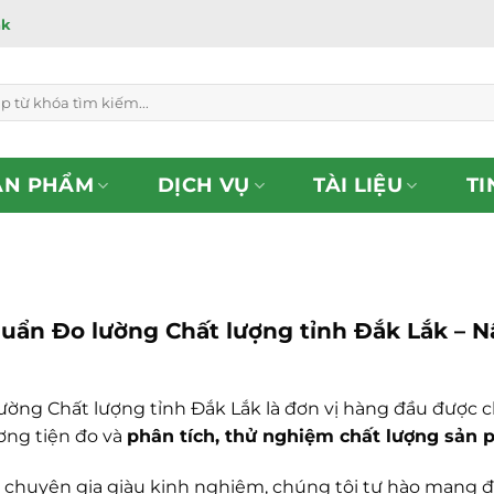
ắk
ẢN PHẨM
DỊCH VỤ
TÀI LIỆU
TI
huẩn Đo lường Chất lượng tỉnh Đắk Lắk – 
ường Chất lượng tỉnh Đắk Lắk là đơn vị hàng đầu được c
ng tiện đo và
phân tích, thử nghiệm chất lượng sản 
ngũ chuyên gia giàu kinh nghiệm, chúng tôi tự hào mang 