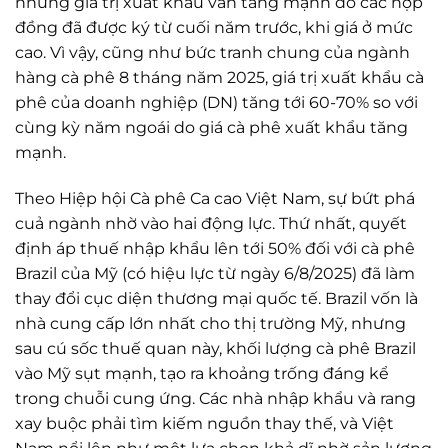
nhưng giá trị xuất khẩu vẫn tăng mạnh do các hợp
đồng đã được ký từ cuối năm trước, khi giá ở mức
cao. Vì vậy, cũng như bức tranh chung của ngành
hàng cà phê 8 tháng năm 2025, giá trị xuất khẩu cà
phê của doanh nghiệp (DN) tăng tới 60-70% so với
cùng kỳ năm ngoái do giá cà phê xuất khẩu tăng
mạnh.
Theo Hiệp hội Cà phê Ca cao Việt Nam, sự bứt phá
cuả ngành nhờ vào hai động lực. Thứ nhất, quyết
định áp thuế nhập khẩu lên tới 50% đối với cà phê
Brazil của Mỹ (có hiệu lực từ ngày 6/8/2025) đã làm
thay đổi cục diện thương mại quốc tế. Brazil vốn là
nhà cung cấp lớn nhất cho thị trường Mỹ, nhưng
sau cú sốc thuế quan này, khối lượng cà phê Brazil
vào Mỹ sụt mạnh, tạo ra khoảng trống đáng kể
trong chuỗi cung ứng. Các nhà nhập khẩu và rang
xay buộc phải tìm kiếm nguồn thay thế, và Việt