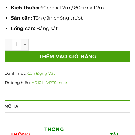
Kích thước:
60cm x 1,2m / 80cm x 1,2m
Sàn cân:
Tôn gân chống trượt
Lồng cân:
Bằng sắt
Cân heo 500kg số lượng
THÊM VÀO GIỎ HÀNG
Danh mục:
Cân Động Vật
Thương hiệu:
VDI01 - VPTSensor
MÔ TẢ
THÔNG
THÔNG
TÀI