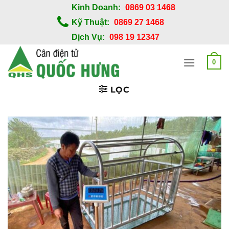
Bỏ
Kinh Doanh:
0869 03 1468
qua
Kỹ Thuật:
0869 27 1468
nội
Dịch Vụ:
098 19 12347
dung
0
LỌC