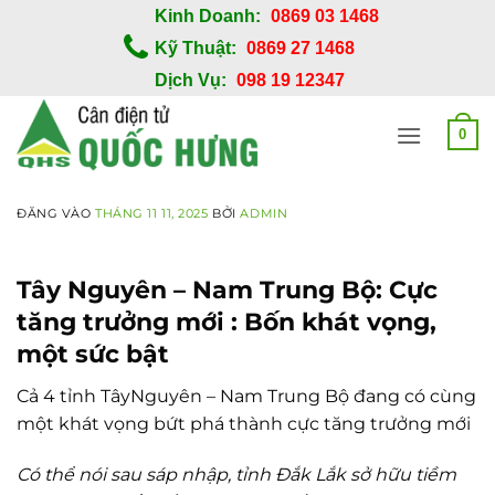
Bỏ
Kinh Doanh:
0869 03 1468
qua
Kỹ Thuật:
0869 27 1468
nội
Dịch Vụ:
098 19 12347
dung
0
ĐĂNG VÀO
THÁNG 11 11, 2025
BỞI
ADMIN
Tây Nguyên – Nam Trung Bộ: Cực
tăng trưởng mới : Bốn khát vọng,
một sức bật
Cả 4 tỉnh TâyNguyên – Nam Trung Bộ đang có cùng
một khát vọng bứt phá thành cực tăng trưởng mới
Có thể nói sau sáp nhập, tỉnh Đắk Lắk sở hữu tiềm