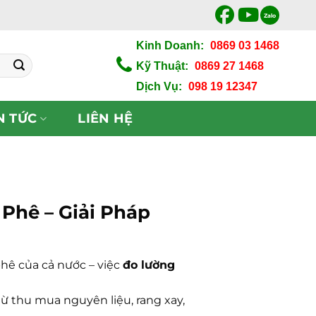
Zalo
Kinh Doanh:
0869 03 1468
Kỹ Thuật:
0869 27 1468
Dịch Vụ:
098 19 12347
N TỨC
LIÊN HỆ
Phê – Giải Pháp
phê của cả nước – việc
đo lường
 từ thu mua nguyên liệu, rang xay,