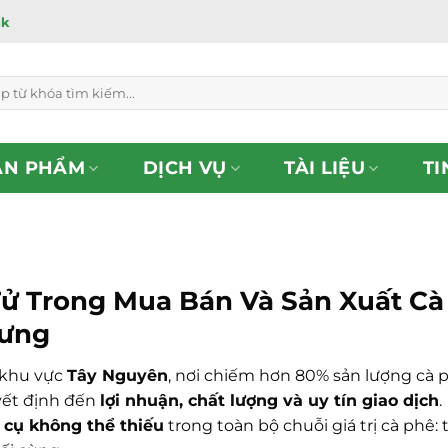
ắk
ẢN PHẨM
DỊCH VỤ
TÀI LIỆU
TI
ử Trong Mua Bán Và Sản Xuất Cà 
Hưng
i khu vực
Tây Nguyên
, nơi chiếm hơn 80% sản lượng cà 
yết định đến
lợi nhuận, chất lượng và uy tín giao dịch
.
 cụ không thể thiếu
trong toàn bộ chuỗi giá trị cà phê: