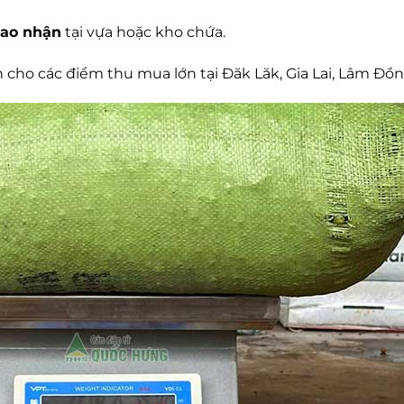
iao nhận
tại vựa hoặc kho chứa.
ện cho các điểm thu mua lớn tại Đăk Lăk, Gia Lai, Lâm Đ