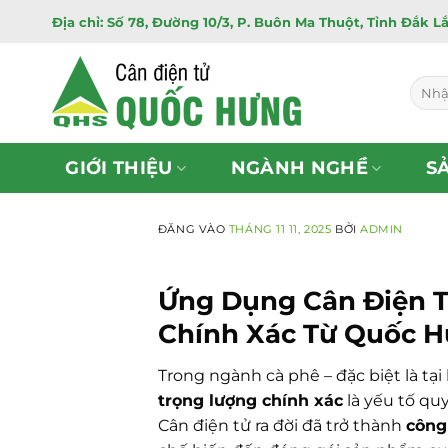
Bỏ
Địa chỉ: Số 78, Đường 10/3, P. Buôn Ma Thuột, Tỉnh Đắk L
qua
nội
dung
Tìm
kiếm:
GIỚI THIỆU
NGÀNH NGHỀ
S
ĐĂNG VÀO
THÁNG 11 11, 2025
BỞI
ADMIN
Ứng Dụng Cân Điện T
Chính Xác Từ Quốc 
Trong ngành cà phê – đặc biệt là tạ
trọng lượng chính xác
là yếu tố qu
Cân điện tử ra đời đã trở thành
công