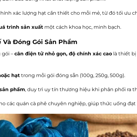
chính xác lượng hạt cần thiết cho mỗi mẻ, từ đó tối ưu ch
uá trình sản xuất
một cách khoa học, minh bạch.
ế Và Đóng Gói Sản Phẩm
 gói –
cân điện tử nhỏ gọn, độ chính xác cao
là thiết b
hoặc hạt
trong mỗi gói đóng sẵn (100g, 250g, 500g).
 sản phẩm
, duy trì uy tín thương hiệu khi phân phối ra t
ho các quán cà phê chuyên nghiệp, giúp thức uống đạt đ