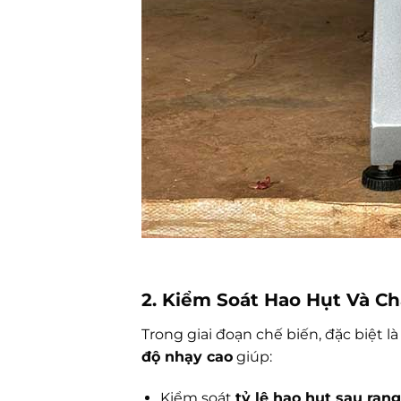
2. Kiểm Soát Hao Hụt Và C
Trong giai đoạn chế biến, đặc biệt 
độ nhạy cao
giúp:
Kiểm soát
tỷ lệ hao hụt sau rang